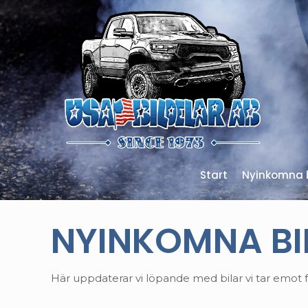
Start
Nyinkomna b
NYINKOMNA BI
Här uppdaterar vi löpande med bilar vi tar emot f