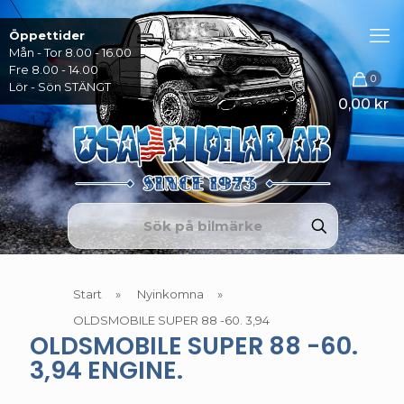
Öppettider
Mån - Tor 8.00 - 16.00
Fre 8.00 - 14.00
0
Lör - Sön STÄNGT
0,00 kr
Start
»
Nyinkomna
»
OLDSMOBILE SUPER 88 -60. 3,94
OLDSMOBILE SUPER 88 -60.
3,94 ENGINE.