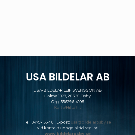
USA BILDELAR AB
USA-BILDELAR LEIF SVENSSON AB
Holma 1027, 283 91 Osby
Org: 556296-4105
Karta/Hitta hit
Tel.
0479-155 40
| E-post:
usa@bildelarosby.se
Vid kontakt uppge alltid reg. nr!
www.bildelarosby.se