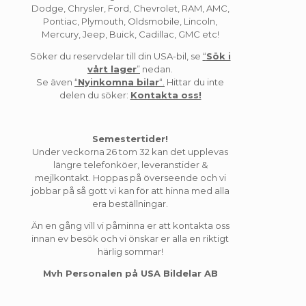
Dodge, Chrysler, Ford, Chevrolet, RAM, AMC,
Pontiac, Plymouth, Oldsmobile, Lincoln,
Mercury, Jeep, Buick, Cadillac, GMC etc!
Söker du reservdelar till din USA-bil, se
“
Sök i
vårt lager
”
nedan.
Se även
“
Nyinkomna bilar
“.
Hittar du inte
delen du söker:
Kontakta oss!
Semestertider!
Under veckorna 26 tom 32 kan det upplevas
längre telefonköer, leveranstider &
mejlkontakt. Hoppas på överseende och vi
jobbar på så gott vi kan för att hinna med alla
era beställningar.
Än en gång vill vi påminna er att kontakta oss
innan ev besök och vi önskar er alla en riktigt
härlig sommar!
Mvh Personalen på USA Bildelar AB