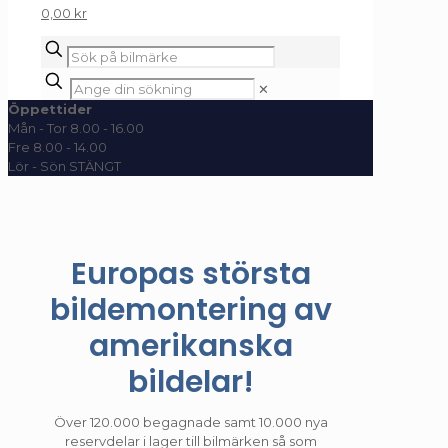
0,00 kr
✕
Öppettider
Mån - Tor 8.00 - 16.00
Fre 8.00 - 14.00
Lör - Sön STÄNGT
Europas största
bildemontering av
amerikanska
bildelar!
Över 120.000 begagnade samt 10.000 nya
reservdelar i lager till bilmärken så som