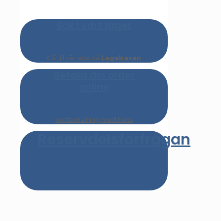
Sök i vårt lager
Gå till vår sida på
Lagabasen
Betala din order
online
Kortbetalning med Nets
Reservdelsförfrågan