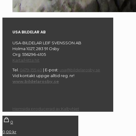
USA BILDELAR AB
USA-BILDELAR LEIF SVENSSON AB
Holma 1027, 283 91 Osby
Org: 556296-4105
Karta/Hitta hit
Tel.
0479-155 40
| E-post:
usa@bildelarosby.se
Vid kontakt uppge alltid reg. nr!
www.bildelarosby.se
Hemsida producerad av KalbyNet
0
0,00 kr