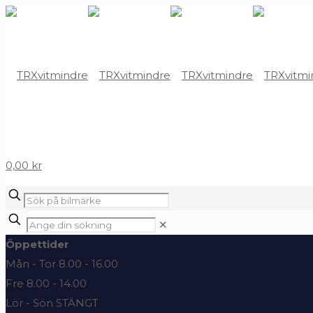
0,00 kr
✕
Öppettider
Mån - Tor 8.00 - 16.00
Fre 8.00 - 14.00
Lör - Sön STÄNGT