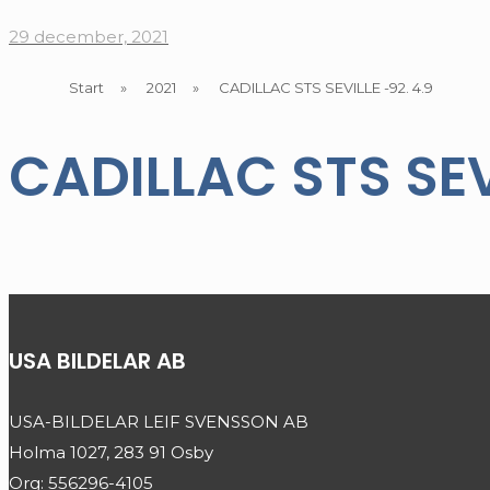
29 december, 2021
Start
»
2021
»
CADILLAC STS SEVILLE -92. 4.9
CADILLAC STS SEVI
USA BILDELAR AB
USA-BILDELAR LEIF SVENSSON AB
Holma 1027, 283 91 Osby
Org: 556296-4105