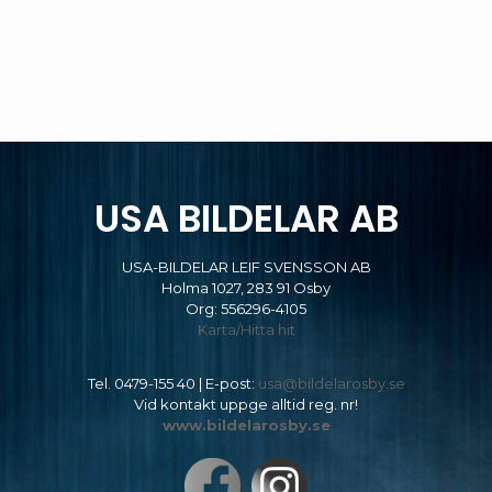
USA BILDELAR AB
USA-BILDELAR LEIF SVENSSON AB
Holma 1027, 283 91 Osby
Org: 556296-4105
Karta/Hitta hit
Tel.
0479-155 40
| E-post:
usa@bildelarosby.se
Vid kontakt uppge alltid reg. nr!
www.bildelarosby.se