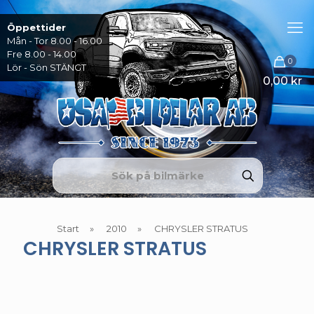
Öppettider
Mån - Tor 8.00 - 16.00
Fre 8.00 - 14.00
0
Lör - Sön STÄNGT
0,00 kr
Start
»
2010
»
CHRYSLER STRATUS
CHRYSLER STRATUS