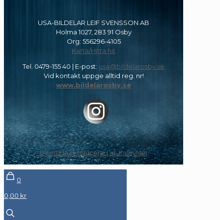
USA-BILDELAR LEIF SVENSSON AB
Holma 1027, 283 91 Osby
Org: 556296-4105
Karta/Hitta hit
Tel.
0479-155 40
| E-post:
usa@bildelarosby.se
Vid kontakt uppge alltid reg. nr!
www.bildelarosby.se
Hemsida producerad av KalbyNet
0
0,00 kr