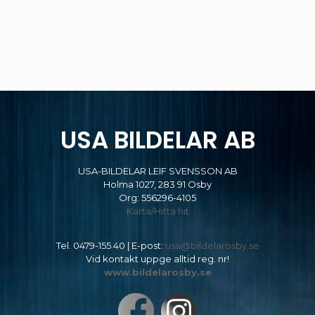
USA BILDELAR AB
USA-BILDELAR LEIF SVENSSON AB
Holma 1027, 283 91 Osby
Org: 556296-4105
Karta/Hitta hit
Tel.
0479-155 40
| E-post:
usa@bildelarosby.se
Vid kontakt uppge alltid reg. nr!
www.bildelarosby.se