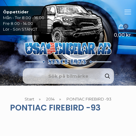
Öppettider
Mån - Tor 8.00 - 16.00
Fre 8.00 - 14.00
0
Lör - Sön STÄNGT
0,00 kr
Start
»
2014
»
PONTIAC FIREBIRD -93
PONTIAC FIREBIRD -93