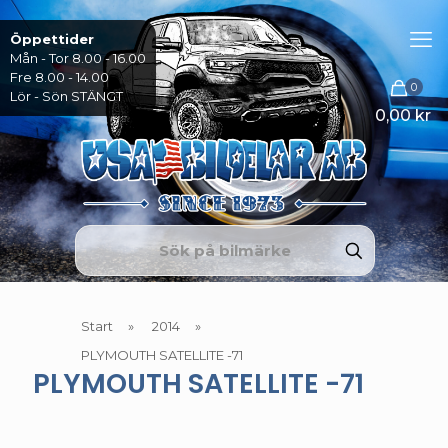
Öppettider
Mån - Tor 8.00 - 16.00
Fre 8.00 - 14.00
0
Lör - Sön STÄNGT
0,00 kr
Start
»
2014
»
PLYMOUTH SATELLITE -71
PLYMOUTH SATELLITE -71