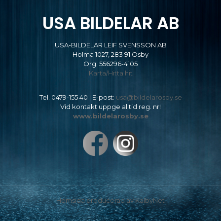
USA BILDELAR AB
USA-BILDELAR LEIF SVENSSON AB
Holma 1027, 283 91 Osby
Org: 556296-4105
Karta/Hitta hit
Tel.
0479-155 40
| E-post:
usa@bildelarosby.se
Vid kontakt uppge alltid reg. nr!
www.bildelarosby.se
Hemsida producerad av KalbyNet