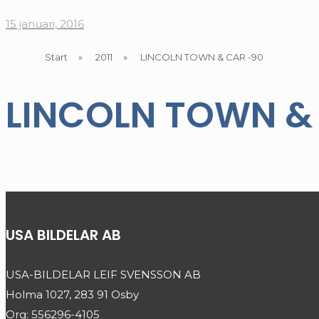
15 januari, 2016
Start
»
2011
»
LINCOLN TOWN & CAR -90
LINCOLN TOWN &
USA BILDELAR AB
USA-BILDELAR LEIF SVENSSON AB
Holma 1027, 283 91 Osby
Org: 556296-4105