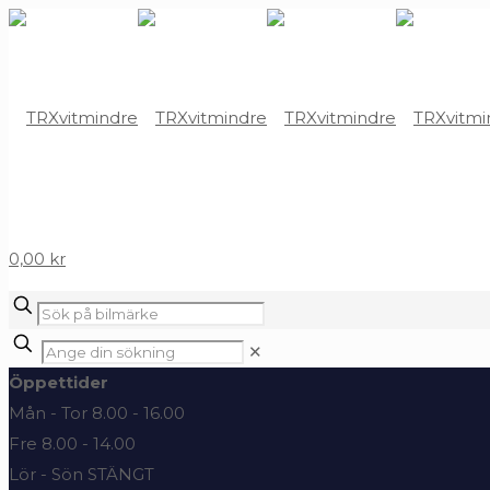
0,00 kr
✕
Öppettider
Mån - Tor 8.00 - 16.00
Fre 8.00 - 14.00
Lör - Sön STÄNGT