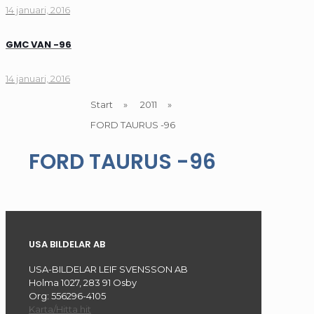
14 januari, 2016
GMC VAN -96
14 januari, 2016
Start
»
2011
»
FORD TAURUS -96
FORD TAURUS -96
USA BILDELAR AB
USA-BILDELAR LEIF SVENSSON AB
Holma 1027, 283 91 Osby
Org: 556296-4105
Karta/Hitta hit