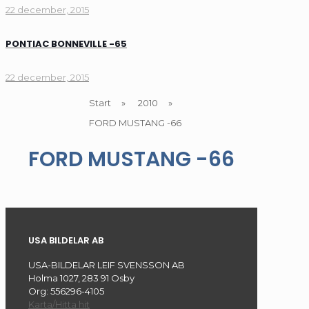
22 december, 2015
PONTIAC BONNEVILLE -65
22 december, 2015
Start
»
2010
»
FORD MUSTANG -66
FORD MUSTANG -66
USA BILDELAR AB
USA-BILDELAR LEIF SVENSSON AB
Holma 1027, 283 91 Osby
Org: 556296-4105
Karta/Hitta hit