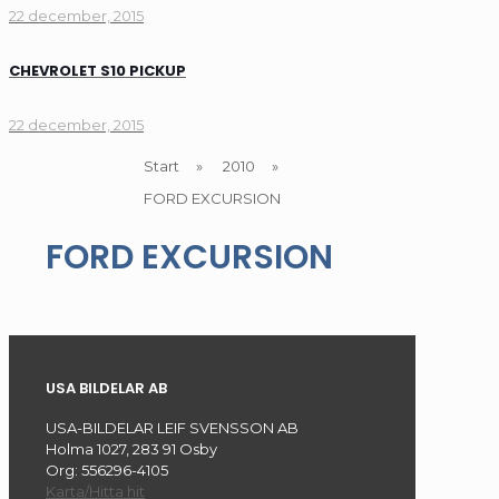
22 december, 2015
CHEVROLET S10 PICKUP
22 december, 2015
Start
»
2010
»
FORD EXCURSION
FORD EXCURSION
USA BILDELAR AB
USA-BILDELAR LEIF SVENSSON AB
Holma 1027, 283 91 Osby
Org: 556296-4105
Karta/Hitta hit