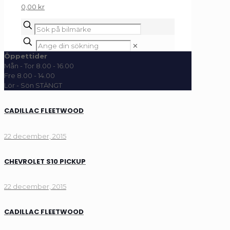
0,00 kr
✕
Öppettider
Mån - Tor 8.00 - 16.00
Fre 8.00 - 14.00
Lör - Sön STÄNGT
CADILLAC FLEETWOOD
22 december, 2015
CHEVROLET S10 PICKUP
22 december, 2015
CADILLAC FLEETWOOD