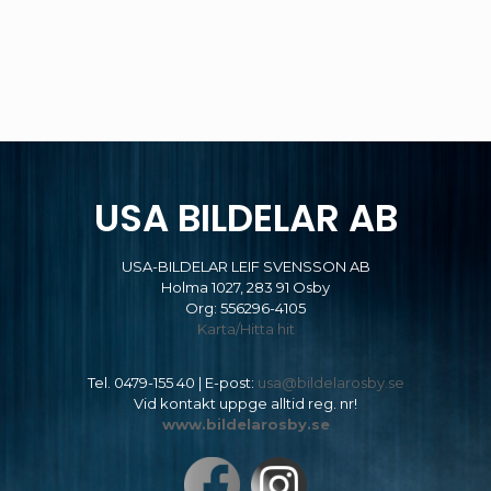
USA BILDELAR AB
USA-BILDELAR LEIF SVENSSON AB
Holma 1027, 283 91 Osby
Org: 556296-4105
Karta/Hitta hit
Tel.
0479-155 40
| E-post:
usa@bildelarosby.se
Vid kontakt uppge alltid reg. nr!
www.bildelarosby.se