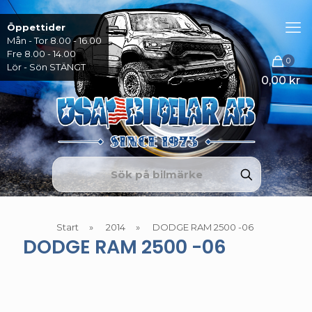
Öppettider
Mån - Tor 8.00 - 16.00
Fre 8.00 - 14.00
0
Lör - Sön STÄNGT
0,00 kr
Start
»
2014
»
DODGE RAM 2500 -06
DODGE RAM 2500 -06