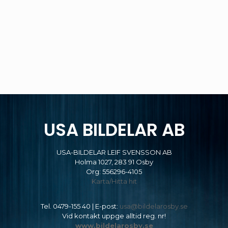
USA BILDELAR AB
USA-BILDELAR LEIF SVENSSON AB
Holma 1027, 283 91 Osby
Org: 556296-4105
Karta/Hitta hit
Tel.
0479-155 40
| E-post:
usa@bildelarosby.se
Vid kontakt uppge alltid reg. nr!
www.bildelarosby.se