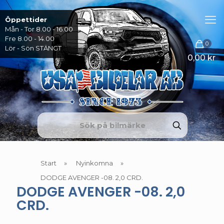
Öppettider
Mån - Tor 8.00 - 16.00
Fre 8.00 - 14.00
0
Lör - Sön STÄNGT
0,00 kr
Start
»
Nyinkomna
»
DODGE AVENGER -08. 2,0 CRD.
DODGE AVENGER -08. 2,0
CRD.