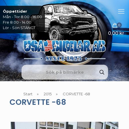
Öppettider
Mån - Tor 8.00 - 16.00
Fre 8.00 - 14.00
0
Lör - Sön STÄNGT
0,00 kr
Start
»
2015
»
CORVETTE -68
CORVETTE -68