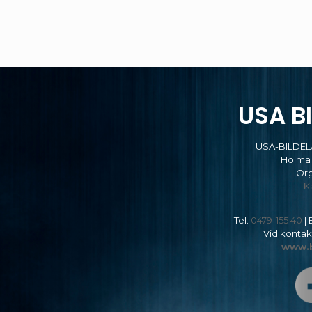
USA B
USA-BILDEL
Holma 
Org
Ka
Tel.
0479-155 40
| 
Vid kontakt
www.b