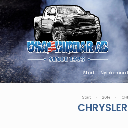
Start
Nyinkomna b
Start
»
2014
»
CH
CHRYSLER