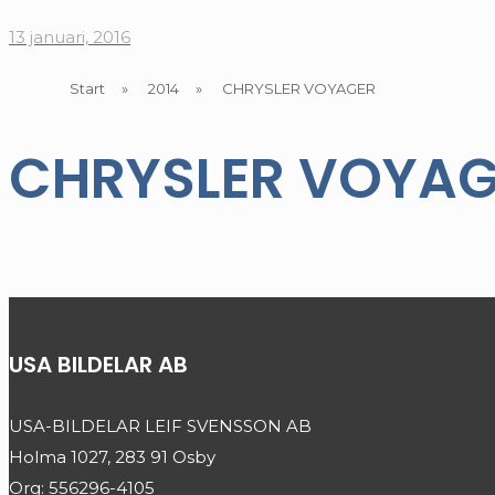
13 januari, 2016
Start
»
2014
»
CHRYSLER VOYAGER
CHRYSLER VOYA
USA BILDELAR AB
USA-BILDELAR LEIF SVENSSON AB
Holma 1027, 283 91 Osby
Org: 556296-4105