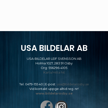
USA BILDELAR AB
USA-BILDELAR LEIF SVENSSON AB
Holma 1027, 283 91 Osby
Org: 556296-4105
Karta/Hitta hit
Tel.
0479-155 40
| E-post:
usa@bildelarosby.se
Vid kontakt uppge alltid reg. nr!
www.bildelarosby.se