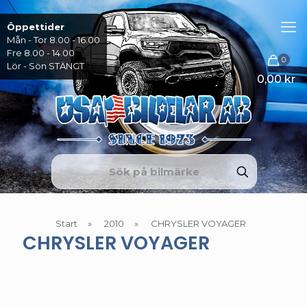
Öppettider
Mån - Tor 8.00 - 16.00
Fre 8.00 - 14.00
0
Lör - Sön STÄNGT
0,00 kr
Start
»
2010
»
CHRYSLER VOYAGER
CHRYSLER VOYAGER