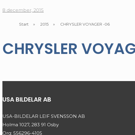
8 december, 2015
Start
»
2015
»
CHRYSLER VOYAGER -06
CHRYSLER VOYAG
USA BILDELAR AB
USA-BILDELAR LEIF SVENSSON AB
Holma 1027, 283 91 Osby
Org: 556296-4105