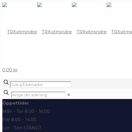
0,00 kr
✕
Öppettider
Mån - Tor 8.00 - 16.00
Fre 8.00 - 14.00
Lör - Sön STÄNGT