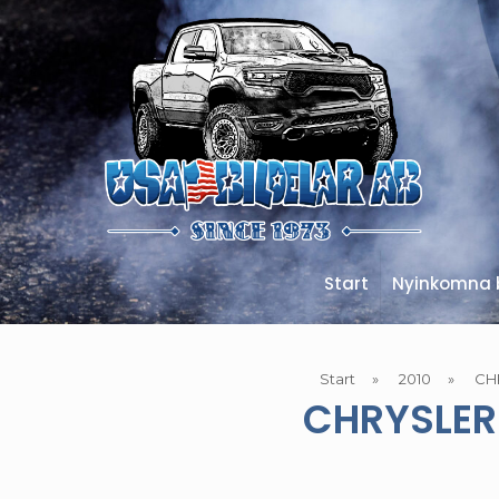
Start
Nyinkomna b
Start
»
2010
»
CH
CHRYSLER