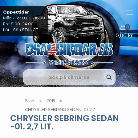
Öppettider
Mån - Tor 8.00 - 16.00
Fre 8.00 - 14.00
0
Lör - Sön STÄNGT
0,00 kr
Start
»
2019
»
CHRYSLER SEBRING SEDAN -01. 2,7
CHRYSLER SEBRING SEDAN
-01. 2,7 LIT.