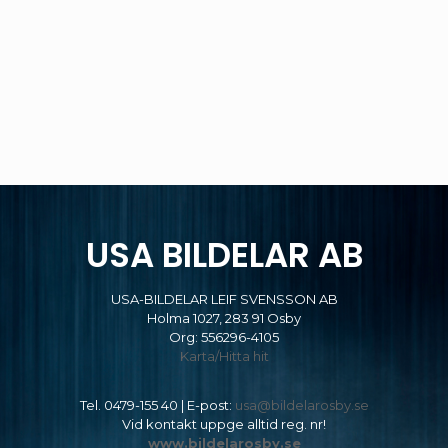
USA BILDELAR AB
USA-BILDELAR LEIF SVENSSON AB
Holma 1027, 283 91 Osby
Org: 556296-4105
Karta/Hitta hit
Tel.
0479-155 40
| E-post:
usa@bildelarosby.se
Vid kontakt uppge alltid reg. nr!
www.bildelarosby.se