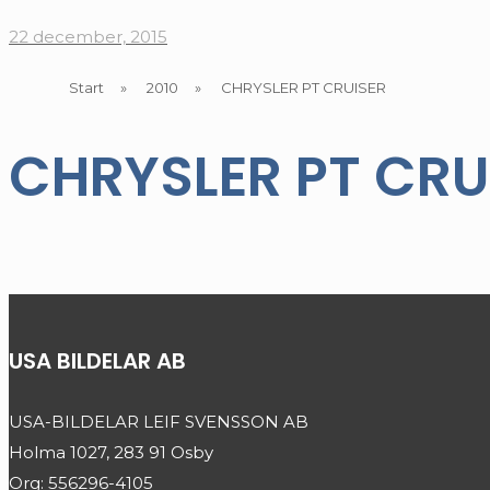
22 december, 2015
Start
»
2010
»
CHRYSLER PT CRUISER
CHRYSLER PT CRU
USA BILDELAR AB
USA-BILDELAR LEIF SVENSSON AB
Holma 1027, 283 91 Osby
Org: 556296-4105