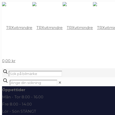
0,00 kr
✕
Öppettider
Mån - Tor 8.00 - 16.00
Fre 8.00 - 14.00
Lör - Sön STÄNGT