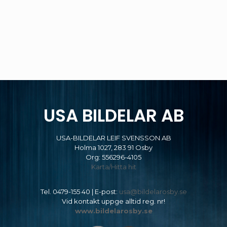
USA BILDELAR AB
USA-BILDELAR LEIF SVENSSON AB
Holma 1027, 283 91 Osby
Org: 556296-4105
Karta/Hitta hit
Tel.
0479-155 40
| E-post:
usa@bildelarosby.se
Vid kontakt uppge alltid reg. nr!
www.bildelarosby.se