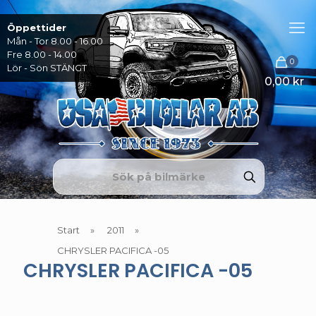
Öppettider
Mån - Tor 8.00 - 16.00
Fre 8.00 - 14.00
0
Lör - Sön STÄNGT
0,00 kr
Start
»
2011
»
CHRYSLER PACIFICA -05
CHRYSLER PACIFICA -05