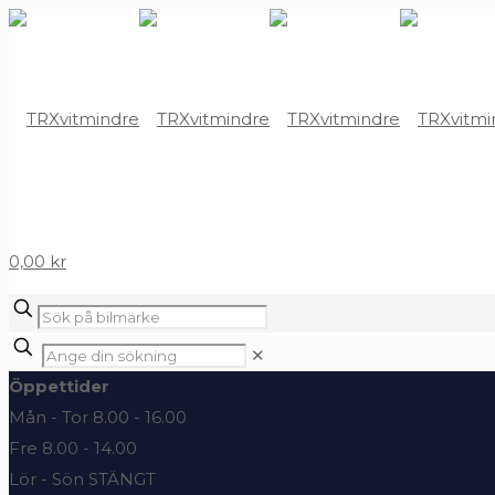
0,00 kr
✕
Öppettider
Mån - Tor 8.00 - 16.00
Fre 8.00 - 14.00
Lör - Sön STÄNGT