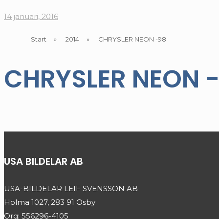
14 januari, 2016
Start
»
2014
»
CHRYSLER NEON -98
CHRYSLER NEON 
USA BILDELAR AB
USA-BILDELAR LEIF SVENSSON AB
Holma 1027, 283 91 Osby
Org: 556296-4105