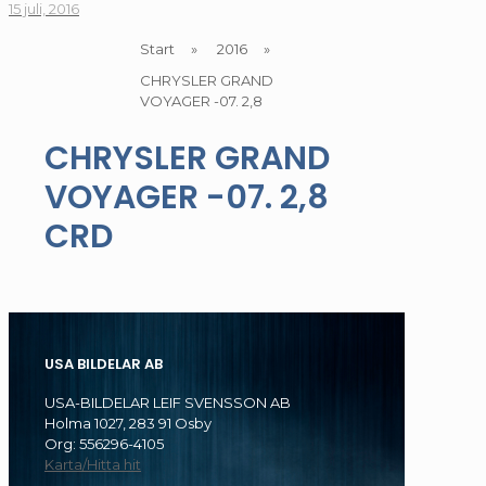
15 juli, 2016
Start
»
2016
»
CHRYSLER GRAND
VOYAGER -07. 2,8
CHRYSLER GRAND
VOYAGER -07. 2,8
CRD
USA BILDELAR AB
USA-BILDELAR LEIF SVENSSON AB
Holma 1027, 283 91 Osby
Org: 556296-4105
Karta/Hitta hit