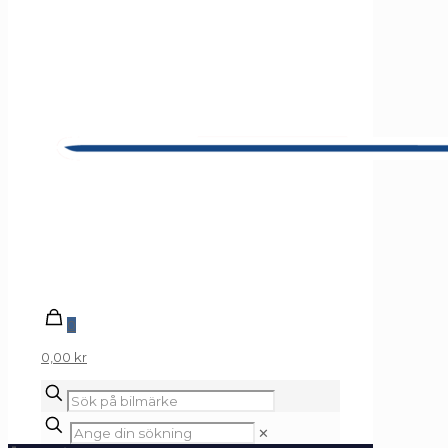
0
0,00 kr
✕