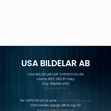
USA BILDELAR AB
USA-BILDELAR LEIF SVENSSON AB
Holma 1027, 283 91 Osby
Org: 556296-4105
Karta/Hitta hit
Tel.
0479-155 40
| E-post:
usa@bildelarosby.se
Vid kontakt uppge alltid reg. nr!
www.bildelarosby.se