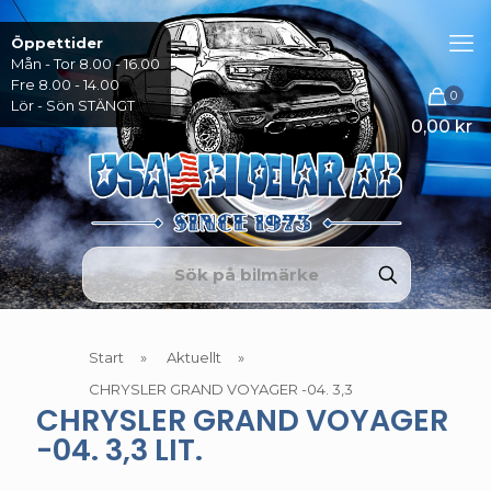
Öppettider
Mån - Tor 8.00 - 16.00
Fre 8.00 - 14.00
0
Lör - Sön STÄNGT
0,00 kr
Start
»
Aktuellt
»
CHRYSLER GRAND VOYAGER -04. 3,3
CHRYSLER GRAND VOYAGER
-04. 3,3 LIT.