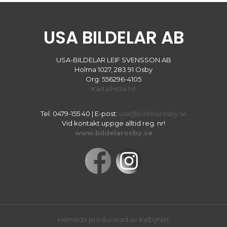
USA BILDELAR AB
USA-BILDELAR LEIF SVENSSON AB
Holma 1027, 283 91 Osby
Org: 556296-4105
Karta/Hitta hit
Tel.
0479-155 40
| E-post:
usa@bildelarosby.se
Vid kontakt uppge alltid reg. nr!
www.bildelarosby.se
Hemsida producerad av KalbyNet