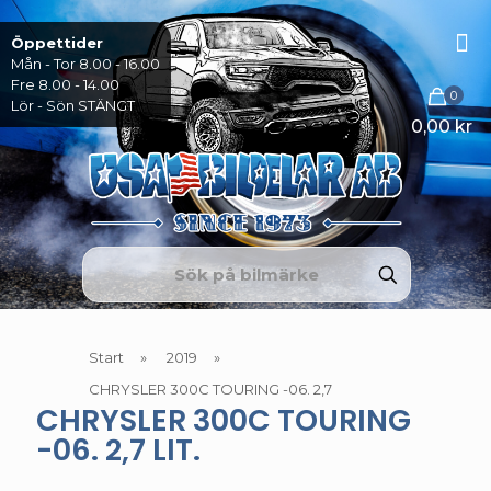
Öppettider
Mån - Tor 8.00 - 16.00
Fre 8.00 - 14.00
0
Lör - Sön STÄNGT
0,00 kr
Start
»
2019
»
CHRYSLER 300C TOURING -06. 2,7
CHRYSLER 300C TOURING
-06. 2,7 LIT.