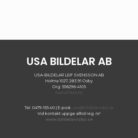
USA BILDELAR AB
USA-BILDELAR LEIF SVENSSON AB
Holma 1027, 283 91 Osby
Org: 556296-4105
Karta/Hitta hit
Tel.
0479-155 40
| E-post:
usa@bildelarosby.se
Vid kontakt uppge alltid reg. nr!
www.bildelarosby.se