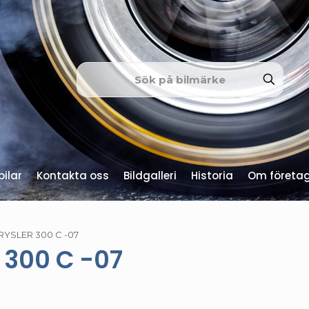
ilar
Kontakta oss
Bildgalleri
Historia
Om företa
YSLER 300 C -07
 300 C -07