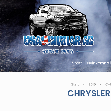
Start
Nyinkomna b
Start
»
2016
»
CHR
CHRYSLER