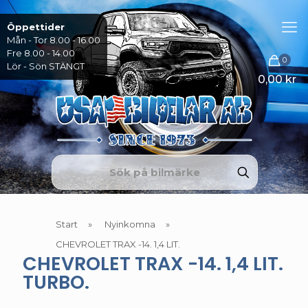
Öppettider
Mån - Tor 8.00 - 16.00
Fre 8.00 - 14.00
0
Lör - Sön STÄNGT
0,00 kr
Start
»
Nyinkomna
»
CHEVROLET TRAX -14. 1,4 LIT.
CHEVROLET TRAX -14. 1,4 LIT.
TURBO.