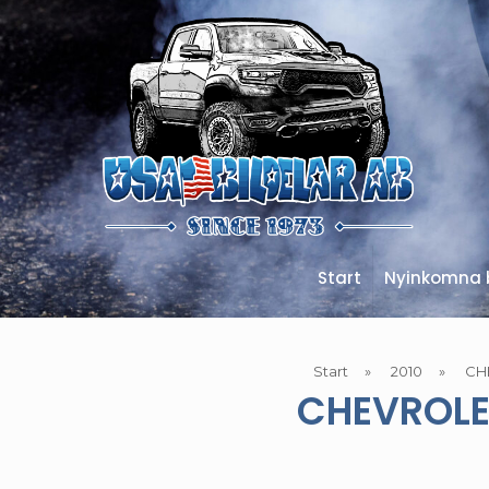
Start
Nyinkomna b
Start
»
2010
»
CH
CHEVROLE