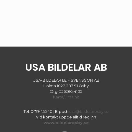
USA BILDELAR AB
USA-BILDELAR LEIF SVENSSON AB
Holma 1027, 283 91 Osby
Org: 556296-4105
Karta/Hitta hit
Tel.
0479-155 40
| E-post:
usa@bildelarosby.se
Vid kontakt uppge alltid reg. nr!
www.bildelarosby.se