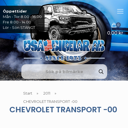
Öppettider
Mån - Tor 8.00 - 16.00
Fre 8.00 - 14.00
0
Lör - Sön STÄNGT
0,00 kr
Start
»
2011
»
CHEVROLET TRANSPORT -00
CHEVROLET TRANSPORT -00