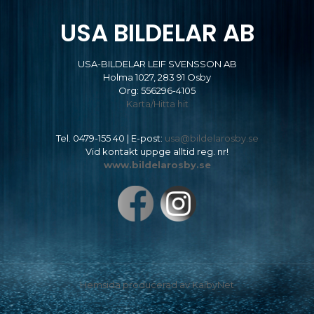
USA BILDELAR AB
USA-BILDELAR LEIF SVENSSON AB
Holma 1027, 283 91 Osby
Org: 556296-4105
Karta/Hitta hit
Tel.
0479-155 40
| E-post:
usa@bildelarosby.se
Vid kontakt uppge alltid reg. nr!
www.bildelarosby.se
Hemsida producerad av KalbyNet