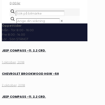
0,00 kr
✕
Öppettider
Mån - Tor 8.00 - 16.00
Fre 8.00 - 14.00
Lör - Sön STÄNGT
JEEP COMPASS -11. 2,2 CRD.
1 oktober, 2018
CHEVROLET BROOKWOOD HGW -58
2 oktober, 2018
JEEP COMPASS -11. 2,2 CRD.