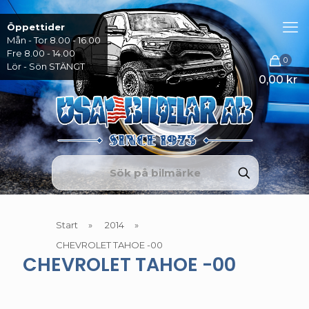
Öppettider
Mån - Tor 8.00 - 16.00
Fre 8.00 - 14.00
0
Lör - Sön STÄNGT
0,00 kr
Start
»
2014
»
CHEVROLET TAHOE -00
CHEVROLET TAHOE -00