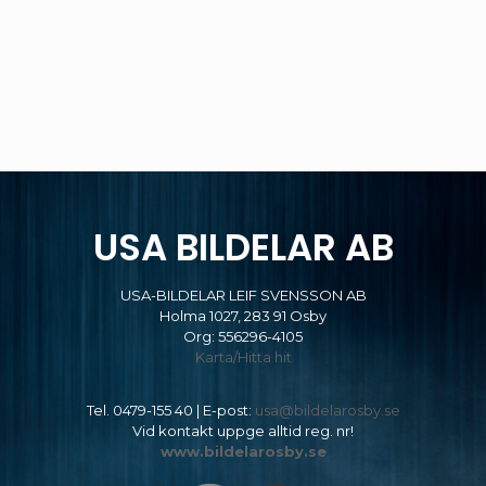
USA BILDELAR AB
USA-BILDELAR LEIF SVENSSON AB
Holma 1027, 283 91 Osby
Org: 556296-4105
Karta/Hitta hit
Tel.
0479-155 40
| E-post:
usa@bildelarosby.se
Vid kontakt uppge alltid reg. nr!
www.bildelarosby.se