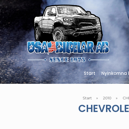
Start
Nyinkomna b
Start
»
2010
»
CH
CHEVROLE