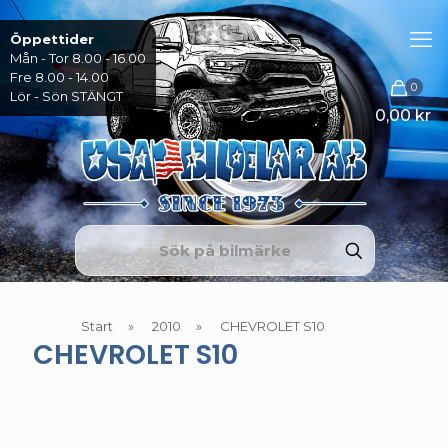
Öppettider
Mån - Tor 8.00 - 16.00
Fre 8.00 - 14.00
0
Lör - Sön STÄNGT
0,00 kr
Start
»
2010
»
CHEVROLET S10
CHEVROLET S10