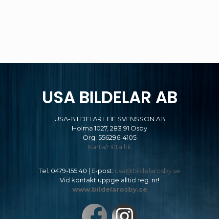
USA BILDELAR AB
USA-BILDELAR LEIF SVENSSON AB
Holma 1027, 283 91 Osby
Org: 556296-4105
Karta/Hitta hit
Tel.
0479-155 40
| E-post:
usa@bildelarosby.se
Vid kontakt uppge alltid reg. nr!
www.bildelarosby.se