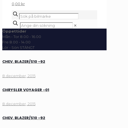
0,00 kr
✕
Öppettider
Mån - Tor 8.00 - 16.00
Fre 8.00 - 14.00
Lör - Sön STÄNGT
CHEV. BLAZER/S10 -92
8 december, 2015
CHRYSLER VOYAGER -01
8 december, 2015
CHEV. BLAZER/S10 -92