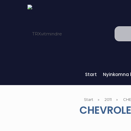
Start
Nyinkomna b
Start
»
2011
»
CHE
CHEVROLE