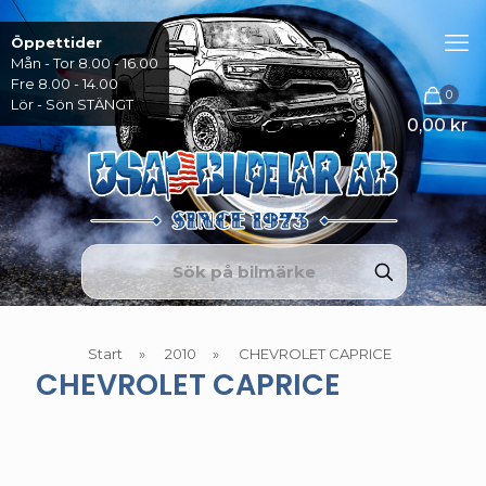
Öppettider
Mån - Tor 8.00 - 16.00
Fre 8.00 - 14.00
0
Lör - Sön STÄNGT
0,00 kr
Start
»
2010
»
CHEVROLET CAPRICE
CHEVROLET CAPRICE