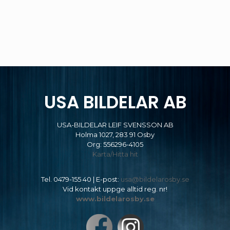
USA BILDELAR AB
USA-BILDELAR LEIF SVENSSON AB
Holma 1027, 283 91 Osby
Org: 556296-4105
Karta/Hitta hit
Tel.
0479-155 40
| E-post:
usa@bildelarosby.se
Vid kontakt uppge alltid reg. nr!
www.bildelarosby.se