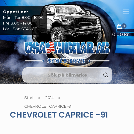
Öppettider
Mån - Tor 8.00 - 16.00
Fre 8.00 - 14.00
0
Lör - Sön STÄNGT
0,00 kr
Start
»
2014
»
CHEVROLET CAPRICE -91
CHEVROLET CAPRICE -91