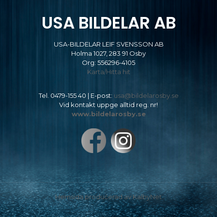
USA BILDELAR AB
USA-BILDELAR LEIF SVENSSON AB
Holma 1027, 283 91 Osby
Org: 556296-4105
Karta/Hitta hit
Tel.
0479-155 40
| E-post:
usa@bildelarosby.se
Vid kontakt uppge alltid reg. nr!
www.bildelarosby.se
Hemsida producerad av KalbyNet