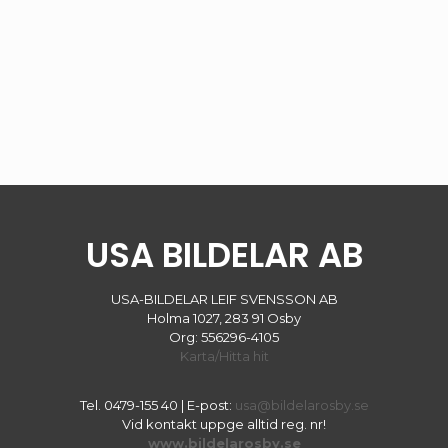
USA BILDELAR AB
USA-BILDELAR LEIF SVENSSON AB
Holma 1027, 283 91 Osby
Org: 556296-4105
Karta/Hitta hit
Tel.
0479-155 40
| E-post:
usa@bildelarosby.se
Vid kontakt uppge alltid reg. nr!
www.bildelarosby.se