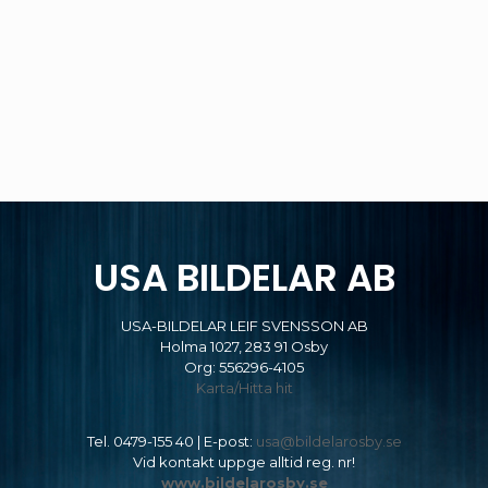
USA BILDELAR AB
USA-BILDELAR LEIF SVENSSON AB
Holma 1027, 283 91 Osby
Org: 556296-4105
Karta/Hitta hit
Tel.
0479-155 40
| E-post:
usa@bildelarosby.se
Vid kontakt uppge alltid reg. nr!
www.bildelarosby.se