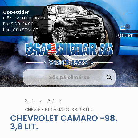
Öppettider
Mån - Tor 8.00 - 16.00
Fre 8.00 - 14.00
0
Lör - Sön STÄNGT
0,00 kr
Start
»
2021
»
CHEVROLET CAMARO -98. 3,8 LIT.
CHEVROLET CAMARO -98.
3,8 LIT.