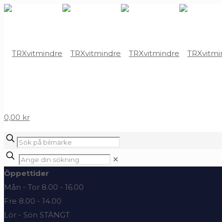
0,00 kr
✕
Öppettider
Mån - Tor 8.00 - 16.00
Fre 8.00 - 14.00
Lör - Sön STÄNGT