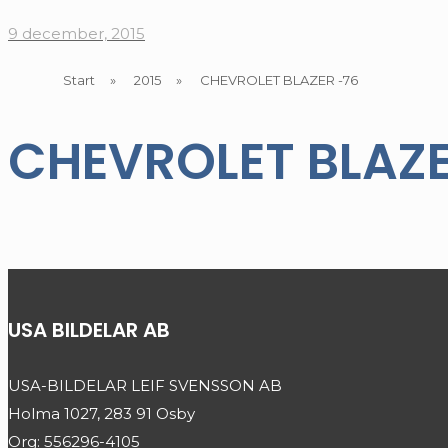
9 december, 2015
Start
»
2015
»
CHEVROLET BLAZER -76
CHEVROLET BLAZE
USA BILDELAR AB
USA-BILDELAR LEIF SVENSSON AB
Holma 1027, 283 91 Osby
Org: 556296-4105