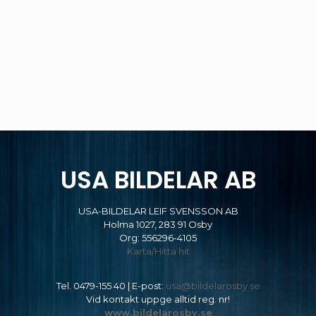
USA BILDELAR AB
USA-BILDELAR LEIF SVENSSON AB
Holma 1027, 283 91 Osby
Org: 556296-4105
Karta/Hitta hit
Tel.
0479-155 40
| E-post:
usa@bildelarosby.se
Vid kontakt uppge alltid reg. nr!
www.bildelarosby.se