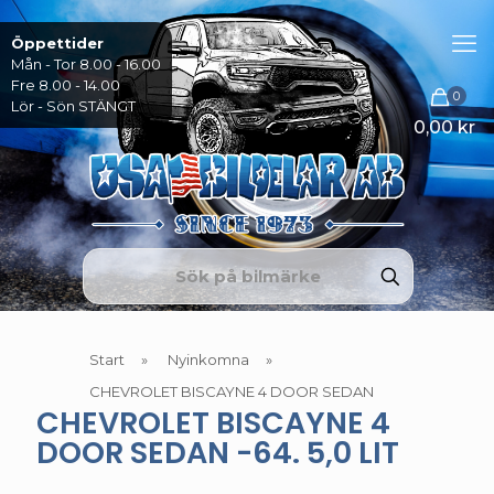
Öppettider
Mån - Tor 8.00 - 16.00
Fre 8.00 - 14.00
0
Lör - Sön STÄNGT
0,00 kr
Start
»
Nyinkomna
»
CHEVROLET BISCAYNE 4 DOOR SEDAN
CHEVROLET BISCAYNE 4
DOOR SEDAN -64. 5,0 LIT