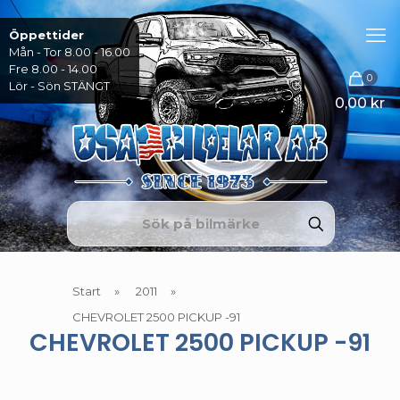
Öppettider
Mån - Tor 8.00 - 16.00
Fre 8.00 - 14.00
0
Lör - Sön STÄNGT
0,00 kr
Start
»
2011
»
CHEVROLET 2500 PICKUP -91
CHEVROLET 2500 PICKUP -91