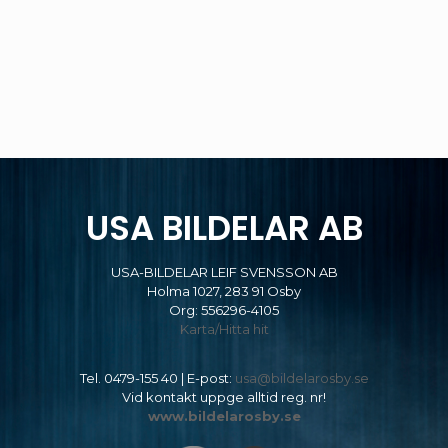
USA BILDELAR AB
USA-BILDELAR LEIF SVENSSON AB
Holma 1027, 283 91 Osby
Org: 556296-4105
Karta/Hitta hit
Tel.
0479-155 40
| E-post:
usa@bildelarosby.se
Vid kontakt uppge alltid reg. nr!
www.bildelarosby.se