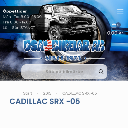
Öppettider
Mån - Tor 8.00 - 16.00
Fre 8.00 - 14.00
0
Lör - Sön STÄNGT
0,00 kr
Start
»
2015
»
CADILLAC SRX -05
CADILLAC SRX -05