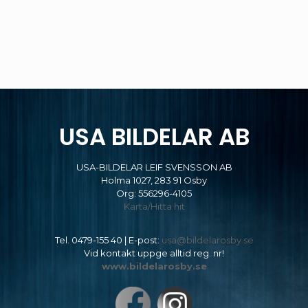
USA BILDELAR AB
USA-BILDELAR LEIF SVENSSON AB
Holma 1027, 283 91 Osby
Org: 556296-4105
Karta/Hitta hit
Tel.
0479-155 40
| E-post:
usa@bildelarosby.se
Vid kontakt uppge alltid reg. nr!
www.bildelarosby.se