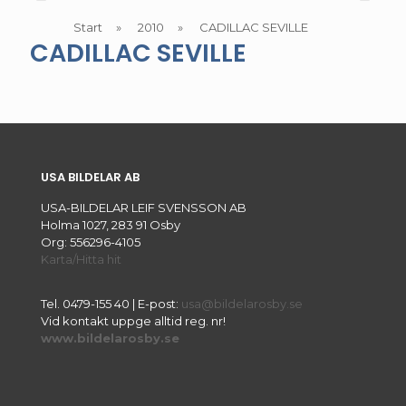
Start
»
2010
»
CADILLAC SEVILLE
CADILLAC SEVILLE
USA BILDELAR AB
USA-BILDELAR LEIF SVENSSON AB
Holma 1027, 283 91 Osby
Org: 556296-4105
Karta/Hitta hit
Tel.
0479-155 40
| E-post:
usa@bildelarosby.se
Vid kontakt uppge alltid reg. nr!
www.bildelarosby.se